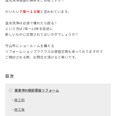
温水洗浄便座の寿命をご存知ですか？
だいたい
７年～１０年
と言われています。
温水洗浄は必須で壊れたら困る！
という方は7年～10年を目途に
新しいものに交換されてはいかがでしょうか？
守山市にショールームを構える
リフォームショップラクラスは便座交換も承っておりますので
ご検討される際、お問合せ頂けると幸いです。
目次
○
栗東市H様邸便座リフォーム
・
施工前
・
施工後