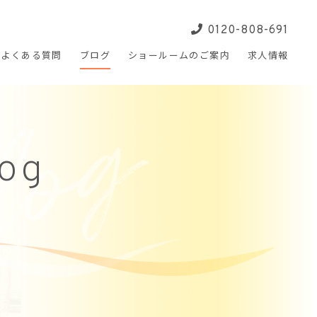
0120-808-691
よくある
質問
ブログ
ショールームの
ご案内
求人
情報
log