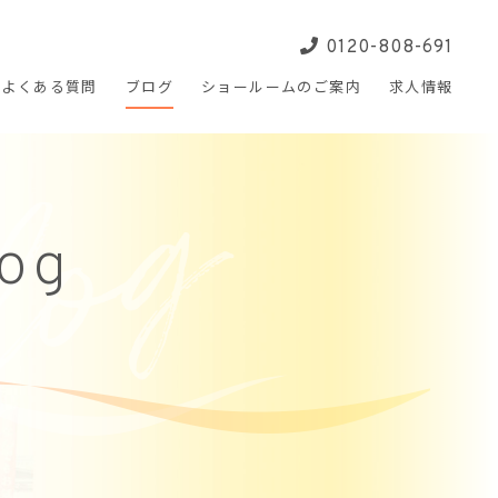
0120-808-691
よくある
質問
ブログ
ショールームの
ご案内
求人
情報
log