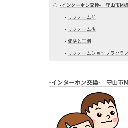
-インターホン交換- 守山市M
○
リフォーム前
・
リフォーム後
・
価格と工期
・
リフォームショップラクラ
・
-インターホン交換- 守山市