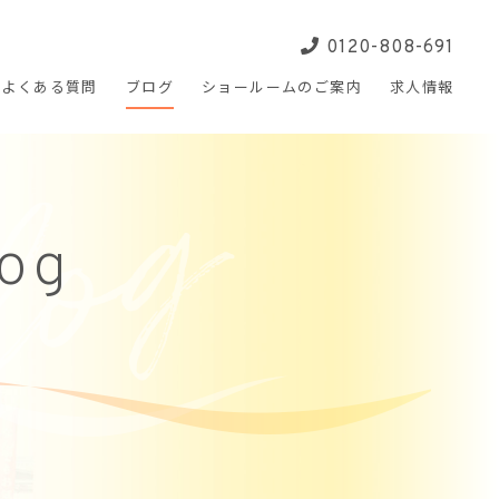
0120-808-691
よくある
質問
ブログ
ショールームの
ご案内
求人
情報
log