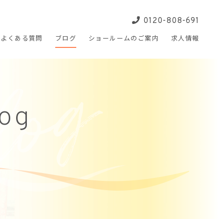
0120-808-691
よくある
質問
ブログ
ショールームの
ご案内
求人
情報
log