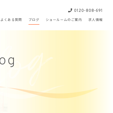
0120-808-691
よくある
質問
ブログ
ショールームの
ご案内
求人
情報
log