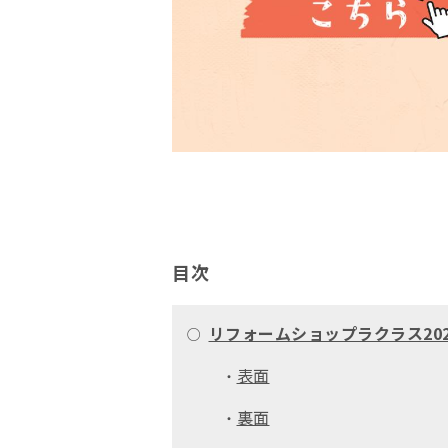
目次
リフォームショップラクラス20
○
表面
・
裏面
・