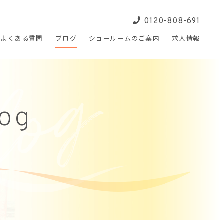
0120-808-691
よくある
質問
ブログ
ショールームの
ご案内
求人
情報
log