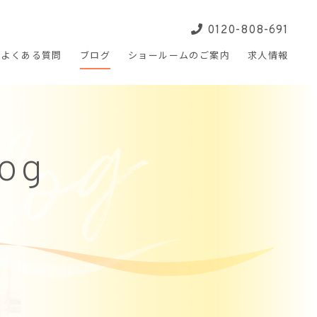
0120-808-691
よくある
質問
ブログ
ショールームの
ご案内
求人
情報
log